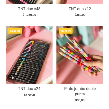
TNT duo x48
TNT duo x12
$
1.250,00
$
350,00
NEW IN
NEW IN
TNT duo x24
Pinto jumbo doble
punta
$
670,00
$
30,00