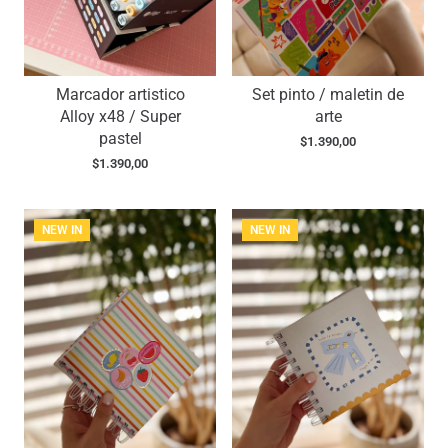
Marcador artistico
Set pinto / maletin de
Alloy x48 / Super
arte
pastel
$
1.390,00
$
1.390,00
NEW IN
NEW IN