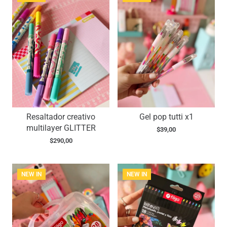
Resaltador creativo
Gel pop tutti x1
multilayer GLITTER
$
39,00
$
290,00
NEW IN
NEW IN