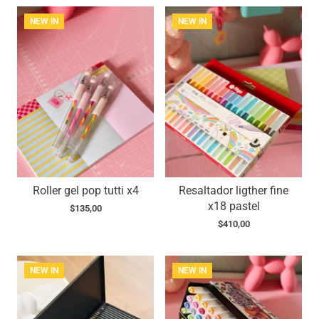
NEW IN
NEW IN
Roller gel pop tutti x4
Resaltador ligther fine
x18 pastel
$
135,00
$
410,00
NEW IN
NEW IN