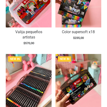
Valija pequeños
Color supersoft x18
artistas
$
235,00
$
570,00
NEW IN
NEW IN