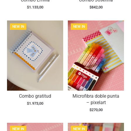
$
1.133,00
$
842,00
NEW IN
NEW IN
Combo gratitud
Microfibra doble punta
– pixelart
$
1.973,00
$
270,00
NEW IN
NEW IN