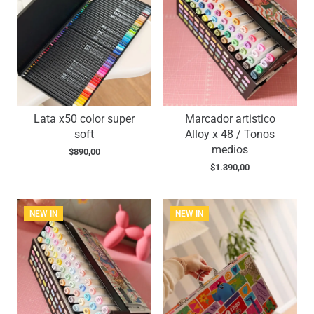
Lata x50 color super
Marcador artistico
soft
Alloy x 48 / Tonos
medios
$
890,00
$
1.390,00
NEW IN
NEW IN