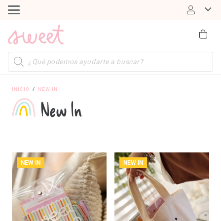
Búsqueda
de
productos
INICIO
/
NEW IN
New In
NEW IN
NEW IN