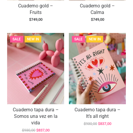
Cuaderno gold –
Cuaderno gold –
Fruits
Calma
$
749,00
$
749,00
SALE
NEW IN
SALE
NEW IN
Cuaderno tapa dura –
Cuaderno tapa dura –
Somos una vez en la
It’s all right
vida
El
El
$
930,00
$
837,00
precio
precio
El
El
$
930,00
$
837,00