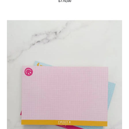
$
770,00