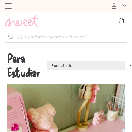
Búsqueda
de
productos
Para
Estudiar