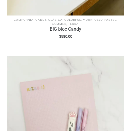
CALIFORNIA
,
CANDY
,
CLÁSICA
,
COLORFUL
,
MOON
,
OSLO
,
PASTEL
,
SUMMER
,
TERRA
BIG bloc Candy
$
580,00