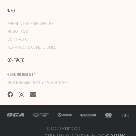
INFO
PREGUNTAS FRECUENTES
NOSOTROS
CONTACTO
TÉRMINOS & CONDICIONES
CONTACTO
+598 98 858 514
NOS ENCUENTRAS EN WHATSAPP
©
2026 SWEETDECO
WEB DISEÑADA Y RESPALDADA POR
LA WEBERÍA
·