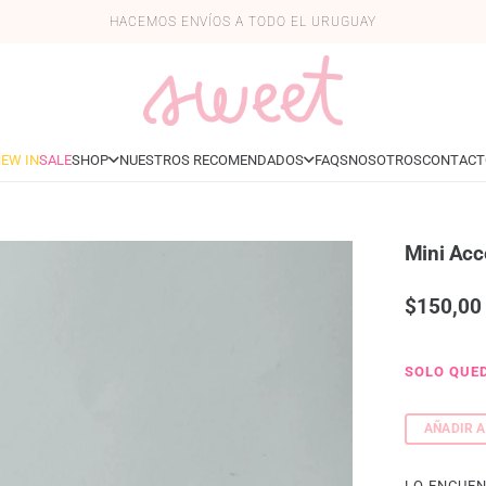
HACEMOS ENVÍOS A TODO EL URUGUAY
EW IN
SALE
SHOP
NUESTROS RECOMENDADOS
FAQS
NOSOTROS
CONTACT
Mini Acc
$
150,00
SOLO QUED
AÑADIR A
Mini
accesorio
LO ENCUEN