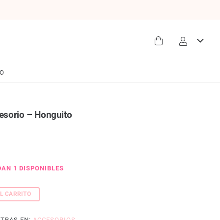
O
esorio – Honguito
AN 1 DISPONIBLES
L CARRITO
TRAS EN:
ACCESORIOS