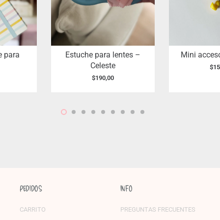
e para
Estuche para lentes –
Mini acceso
Celeste
$
15
$
190,00
PEDIDOS
INFO
CARRITO
PREGUNTAS FRECUENTES