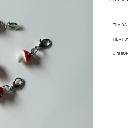
-
honguito
cantidad
ENVIOS
TIEMPO
OPINION