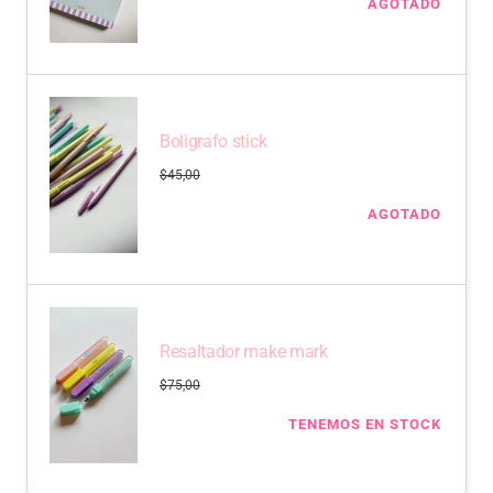
AGOTADO
Boligrafo stick
$
45,00
AGOTADO
Resaltador make mark
$
75,00
TENEMOS EN STOCK