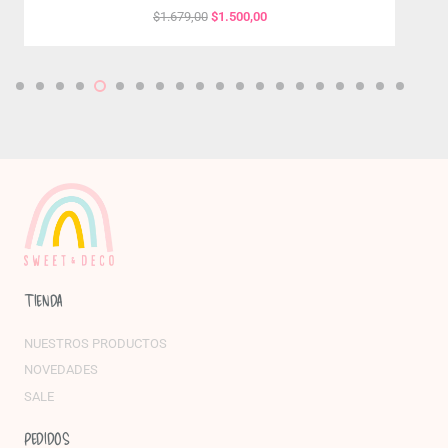
El
El
$
1.679,00
$
1.500,00
precio
precio
original
actual
era:
es:
$1.679,00.
$1.500,00.
TIENDA
NUESTROS PRODUCTOS
NOVEDADES
SALE
PEDIDOS