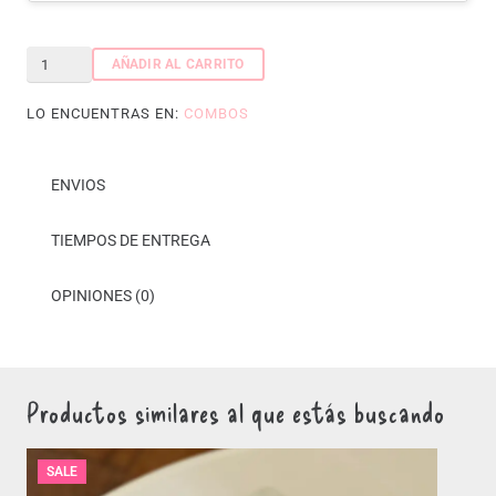
Set
AÑADIR AL CARRITO
estudio
LO ENCUENTRAS EN:
COMBOS
cantidad
ENVIOS
TIEMPOS DE ENTREGA
OPINIONES (0)
Productos similares al que estás buscando
SALE