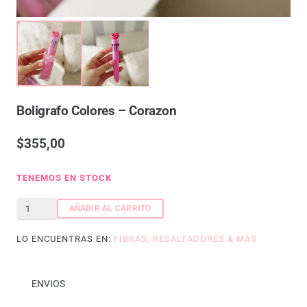
Boligrafo Colores – Corazon
$
355,00
TENEMOS EN STOCK
Boligrafo
AÑADIR AL CARRITO
colores
LO ENCUENTRAS EN:
FIBRAS, RESALTADORES & MÁS
-
Corazon
cantidad
ENVIOS