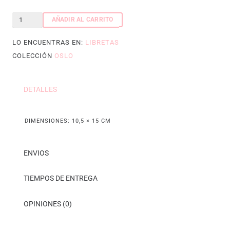
Libreta
AÑADIR AL CARRITO
Notas
LO ENCUENTRAS EN:
LIBRETAS
Oslo
COLECCIÓN
OSLO
cantidad
DETALLES
DIMENSIONES:
10,5 × 15 CM
ENVIOS
TIEMPOS DE ENTREGA
OPINIONES (0)