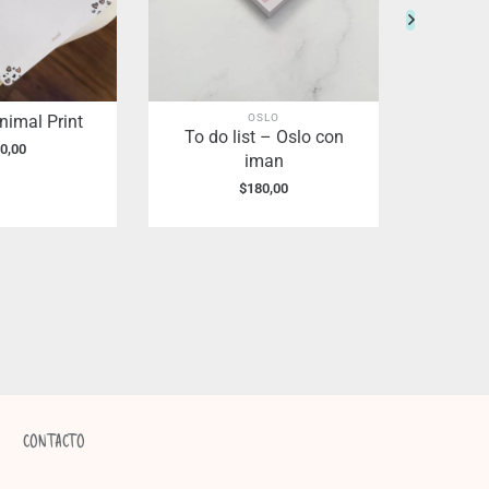
OSLO
nimal Print
Mini li
To do list – Oslo con
0,00
iman
$
180,00
CONTACTO