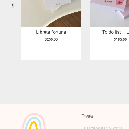
Libreta fortuna
To do list – 
con
$
250,00
$
185,00
TIENDA
NUESTROS PRODUCTOS