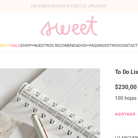
HACEMOS ENVÍOS A TODO EL URUGUAY
EW IN
SALE
SHOP
NUESTROS RECOMENDADOS
FAQS
NOSOTROS
CONTACT
To Do Li
$
230,00
100 hojas
AGOTADO
LO ENCUEN