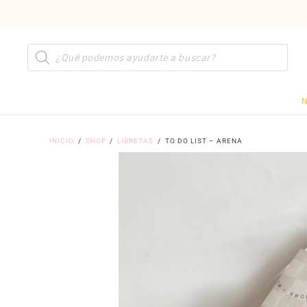
Búsqueda
de
productos
N
INICIO
/
SHOP
/
LIBRETAS
/
TO DO LIST – ARENA