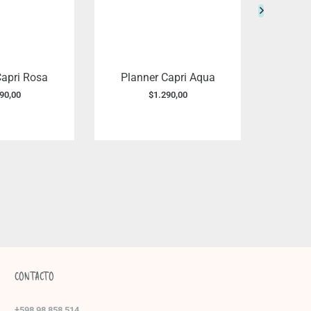
Capri Rosa
Planner Capri Aqua
C
90,00
$
1.290,00
$
1.
CONTACTO
+598 98 858 514