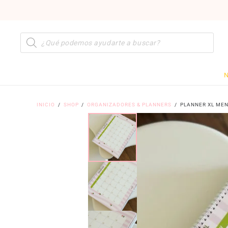
Búsqueda
de
productos
N
INICIO
/
SHOP
/
ORGANIZADORES & PLANNERS
/
PLANNER XL ME