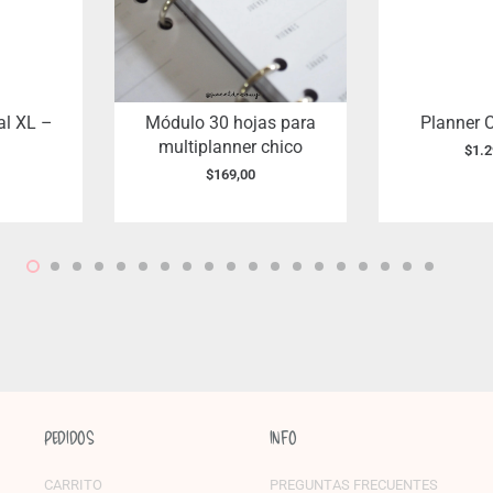
al XL –
Módulo 30 hojas para
Planner 
multiplanner chico
$
1.2
$
169,00
PEDIDOS
INFO
CARRITO
PREGUNTAS FRECUENTES