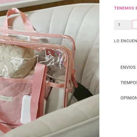
TENEMOS 
Bubble
Bag
cantidad
LO ENCUEN
ENVIOS
TIEMPO
OPINION