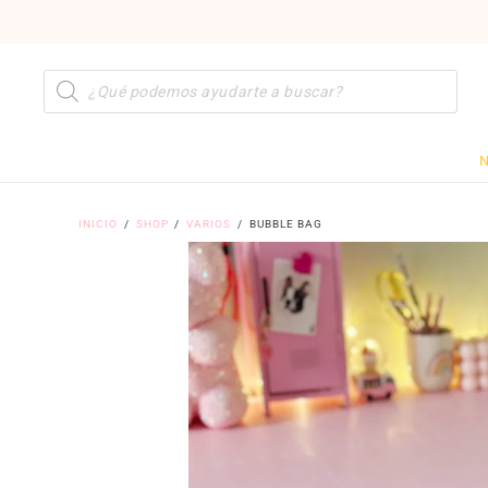
Búsqueda
de
productos
N
INICIO
/
SHOP
/
VARIOS
/
BUBBLE BAG