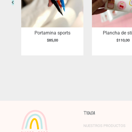
ra
Portamina sports
Plancha de st
$
85,00
$
110,00
TIENDA
NUESTROS PRODUCTOS