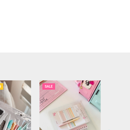
N
SALE