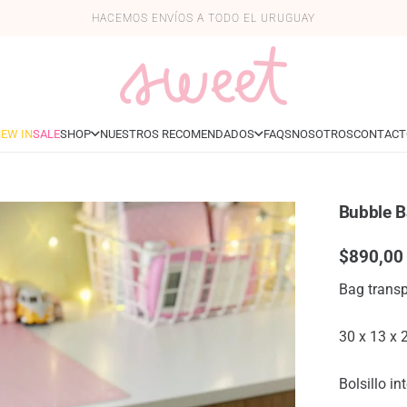
HACEMOS ENVÍOS A TODO EL URUGUAY
EW IN
SALE
SHOP
NUESTROS RECOMENDADOS
FAQS
NOSOTROS
CONTACT
Bubble 
$
890,00
Bag transp
30 x 13 x 
Bolsillo in