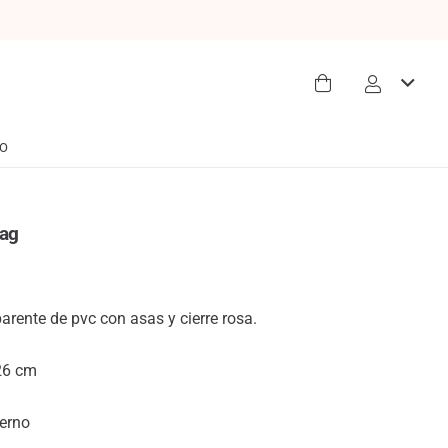
O
Bag
arente de pvc con asas y cierre rosa.
26 cm
terno