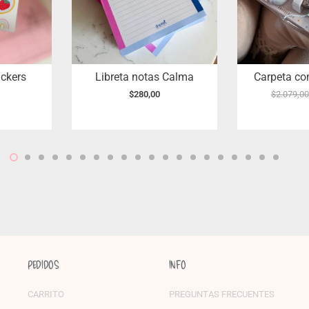
ickers
Libreta notas Calma
Carpeta co
$
280,00
$
2.079,00
PEDIDOS
INFO
CARRITO
PREGUNTAS FRECUENTES