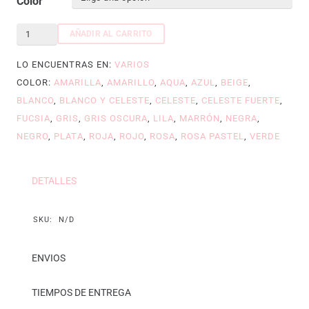
Color
Cinta
AÑADIR AL CARRITO
para
LO ENCUENTRAS EN:
VARIOS
rotuladora
COLOR:
AMARILLA
,
AMARILLO
,
AQUA
,
AZUL
,
BEIGE
,
de
BLANCO
,
BLANCO Y CELESTE
,
CELESTE
,
CELESTE FUERTE
,
1
FUCSIA
,
GRIS
,
GRIS OSCURA
,
LILA
,
MARRÓN
,
NEGRA
,
y
NEGRO
,
PLATA
,
ROJA
,
ROJO
,
ROSA
,
ROSA PASTEL
,
VERDE
2
discos
cantidad
DETALLES
SKU:
N/D
ENVIOS
TIEMPOS DE ENTREGA