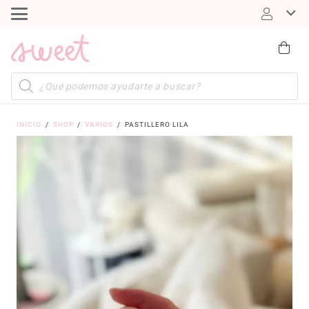
Búsqueda
de
productos
INICIO
/
SHOP
/
VARIOS
/
PASTILLERO LILA