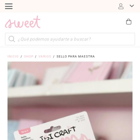
Búsqueda
de
productos
INICIO
/
SHOP
/
VARIOS
/
SELLO PARA MAESTRA