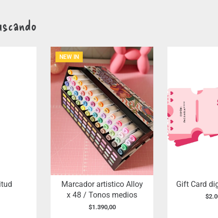
uscando
NEW IN
itud
Marcador artistico Alloy
Gift Card di
x 48 / Tonos medios
$
2.0
$
1.390,00