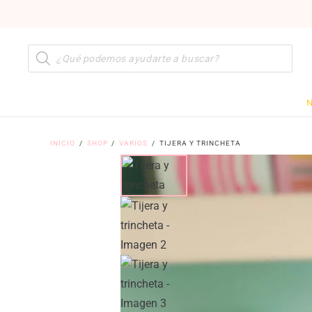
Búsqueda
de
productos
N
INICIO
/
SHOP
/
VARIOS
/
TIJERA Y TRINCHETA