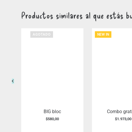
Productos similares al que estás b
AGOTADO
NEW IN
ini
BIG bloc
Combo grat
$
580,00
$
1.973,00