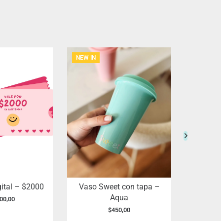
NEW IN
NEW IN
gital – $2000
Vaso Sweet con tapa –
Pinto j
Aqua
00,00
$
450,00