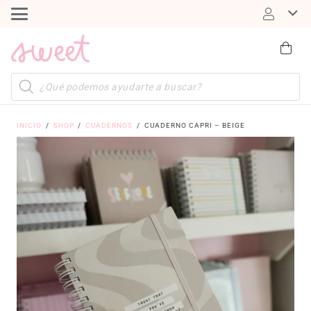
Búsqueda
de
productos
INICIO
/
SHOP
/
CUADERNOS
/
CUADERNO CAPRI – BEIGE