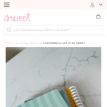
Búsqueda
de
productos
INICIO
/
SHOP
/
VARIOS
/
CUADERNOLA LIFE IS SO SWEET