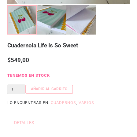
Cuadernola Life Is So Sweet
$
549,00
TENEMOS EN STOCK
Cuadernola
AÑADIR AL CARRITO
Life
LO ENCUENTRAS EN:
CUADERNOS
,
VARIOS
is
so
Sweet
DETALLES
cantidad