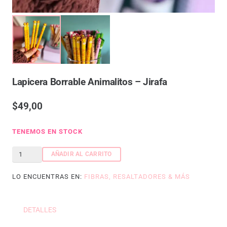
Lapicera Borrable Animalitos – Jirafa
$
49,00
TENEMOS EN STOCK
Lapicera
AÑADIR AL CARRITO
borrable
LO ENCUENTRAS EN:
FIBRAS, RESALTADORES & MÁS
animalitos
-
Jirafa
DETALLES
cantidad