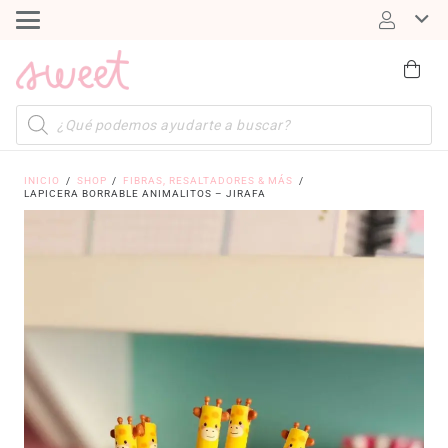
Búsqueda
de
productos
INICIO
/
SHOP
/
FIBRAS, RESALTADORES & MÁS
/
LAPICERA BORRABLE ANIMALITOS – JIRAFA