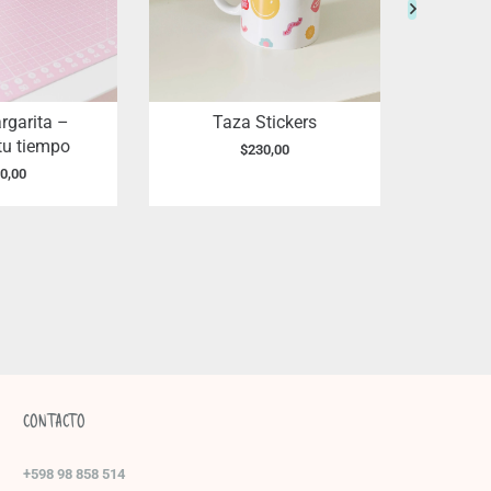
rgarita –
Taza Stickers
Taza
tu tiempo
$
230,00
0,00
CONTACTO
+598 98 858 514