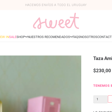
HACEMOS ENVÍOS A TODO EL URUGUAY
EW IN
SALE
SHOP
NUESTROS RECOMENDADOS
FAQS
NOSOTROS
CONTACT
Taza Am
$
230,00
TENEMOS 
Taza
Amiga