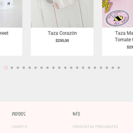
weet
Taza Corazón
Taza Ma
Tomate 
$
230,00
$
23
PEDIDOS
INFO
CARRITO
PREGUNTAS FRECUENTES