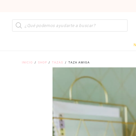
Búsqueda
de
productos
N
INICIO
/
SHOP
/
TAZAS
/
TAZA AMIGA