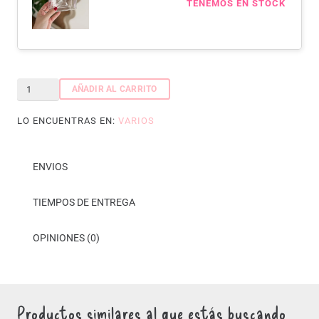
TENEMOS EN STOCK
Set
AÑADIR AL CARRITO
Latte
LO ENCUENTRAS EN:
VARIOS
cantidad
ENVIOS
TIEMPOS DE ENTREGA
OPINIONES (0)
Productos similares al que estás buscando