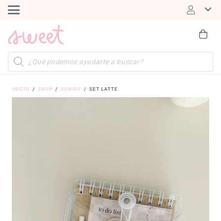
Búsqueda
de
productos
INICIO
/
SHOP
/
VARIOS
/
SET LATTE