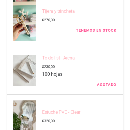
Tijera y trincheta
$
270,00
TENEMOS EN STOCK
To do list - Arena
$
230,00
100 hojas
AGOTADO
Estuche PVC - Clear
$
320,00