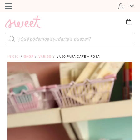
Búsqueda
de
productos
INICIO
/
SHOP
/
VARIOS
/
VASO PARA CAFE – ROSA