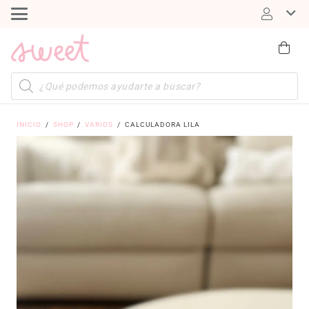
Búsqueda
de
productos
INICIO
/
SHOP
/
VARIOS
/
CALCULADORA LILA