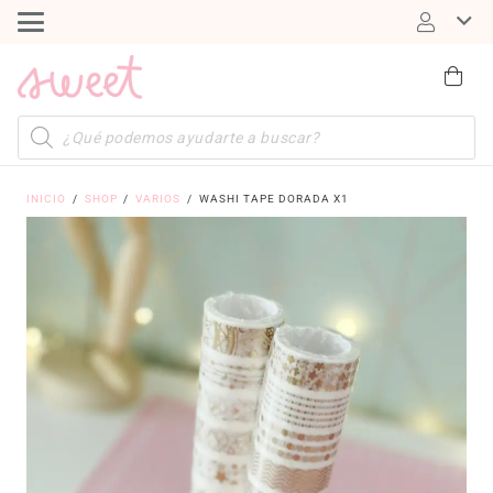
Búsqueda
de
productos
INICIO
/
SHOP
/
VARIOS
/
WASHI TAPE DORADA X1