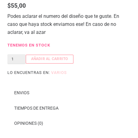
$
55,00
Podes aclarar el numero del diseño que te guste. En
caso que haya stock enviamos ese!
En caso de no
aclarar, va al azar
TENEMOS EN STOCK
Washi
AÑADIR AL CARRITO
tape
LO ENCUENTRAS EN:
VARIOS
dorada
x1
cantidad
ENVIOS
TIEMPOS DE ENTREGA
OPINIONES (0)